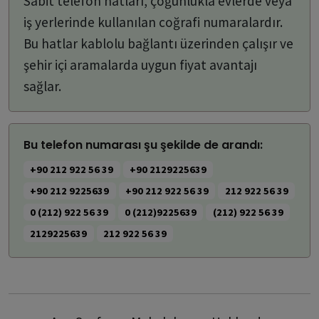
Sabit telefon hatları, çoğunlukla evlerde veya
iş yerlerinde kullanılan coğrafi numaralardır.
Bu hatlar kablolu bağlantı üzerinden çalışır ve
şehir içi aramalarda uygun fiyat avantajı
sağlar.
Bu telefon numarası şu şekilde de arandı:
+90 212 922 56 39
+90 2129225639
+90 212 9225639
+90 212 922 56 39
212 922 56 39
0 (212) 922 56 39
0 (212)9225639
(212) 922 56 39
2129225639
212 922 56 39