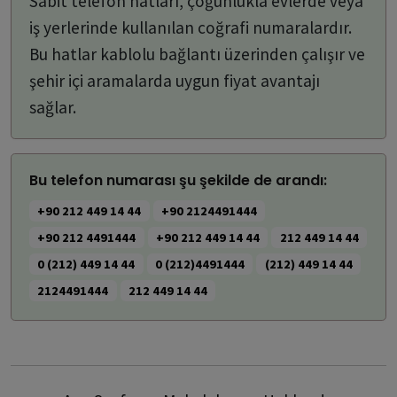
Sabit telefon hatları, çoğunlukla evlerde veya
iş yerlerinde kullanılan coğrafi numaralardır.
Bu hatlar kablolu bağlantı üzerinden çalışır ve
şehir içi aramalarda uygun fiyat avantajı
sağlar.
Bu telefon numarası şu şekilde de arandı:
+90 212 449 14 44
+90 2124491444
+90 212 4491444
+90 212 449 14 44
212 449 14 44
0 (212) 449 14 44
0 (212)4491444
(212) 449 14 44
2124491444
212 449 14 44