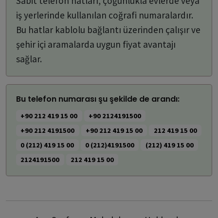
Sabit telefon hatları, çoğunlukla evlerde veya
iş yerlerinde kullanılan coğrafi numaralardır.
Bu hatlar kablolu bağlantı üzerinden çalışır ve
şehir içi aramalarda uygun fiyat avantajı
sağlar.
Bu telefon numarası şu şekilde de arandı:
+90 212 419 15 00
+90 2124191500
+90 212 4191500
+90 212 419 15 00
212 419 15 00
0 (212) 419 15 00
0 (212)4191500
(212) 419 15 00
2124191500
212 419 15 00